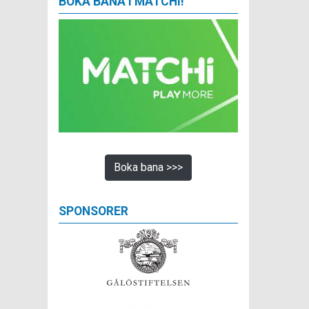
BOKA BANA I MATCHI!
Boka bana >>>
SPONSORER