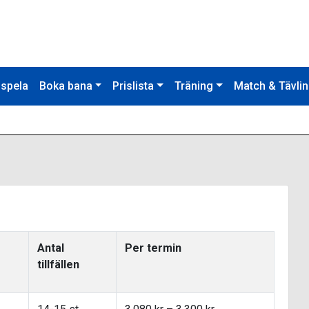
 spela
Boka bana
Prislista
Träning
Match & Tävli
Antal
Per termin
tillfällen