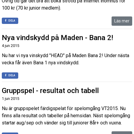
Övrig tid går det bra att boka strötid på internet inomhus för
100 kr (70 kr junior medlem).
Läs mer
DELA
Nya vindskydd på Maden - Bana 2!
4 jun 2015
Nu har vi nya vinskydd "HEAD" på Maden Bana 2! Under nästa
vecka får även Bana 1 nya vindskydd.
DELA
Gruppspel - resultat och tabell
1 jun 2015
Nu är gruppspelet färdigspelat för spelomgång VT2015. Nu
finns alla resultat och tabeller på hemsidan. Näst spelomgång
startar aug/sep och vänder sig till juniorer 8år+ och vuxna.