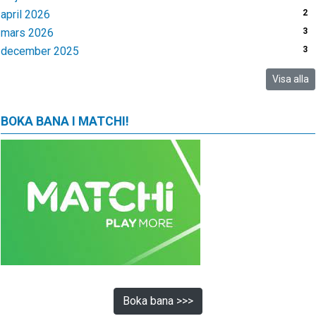
april 2026
2
mars 2026
3
december 2025
3
Visa alla
BOKA BANA I MATCHI!
Boka bana >>>