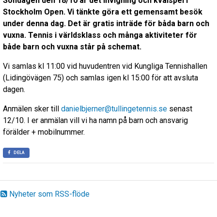
Söndagen den 18/10 är det invigning och kvalspel i
Stockholm Open. Vi tänkte göra ett gemensamt besök
under denna dag. Det är gratis inträde för båda barn och
vuxna. Tennis i världsklass och många aktiviteter för
både barn och vuxna står på schemat.
Vi samlas kl 11:00 vid huvudentren vid Kungliga Tennishallen
(Lidingövägen 75) och samlas igen kl 15:00 för att avsluta
dagen.
Anmälen sker till
danielbjerner@tullingetennis.se
senast
12/10. I er anmälan vill vi ha namn på barn och ansvarig
förälder + mobilnummer.
DELA
Nyheter som RSS-flöde