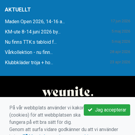
AKTUELLT
Maden Open 2026, 14-16 a...
17 jun 2026
KM-ute 8-14 juni 2026 by...
5 maj 2026
Nu finns TTK:s tabloid f...
5 maj 2026
Vårkollektion - nu finn...
28 apr 2026
Klubbkläder tröja + ho...
23 apr 2026
På vår webbplats använder vi kakor
Jag accepterar
(cookies) för att webbplatsen ska
fungera på ett bra sätt för dig.
Genom att surfa vidare godkänner du att vi använder