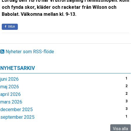
Lördag den 10/10 har vi utförsäljning i tennisshopen. Kom
och fynda skor, kläder och racketar från Wilson och
Babolat. Välkomna mellan kl. 9-13.
DELA
Nyheter som RSS-flöde
NYHETSARKIV
juni 2026
1
maj 2026
2
april 2026
2
mars 2026
3
december 2025
3
september 2025
1
Visa alla