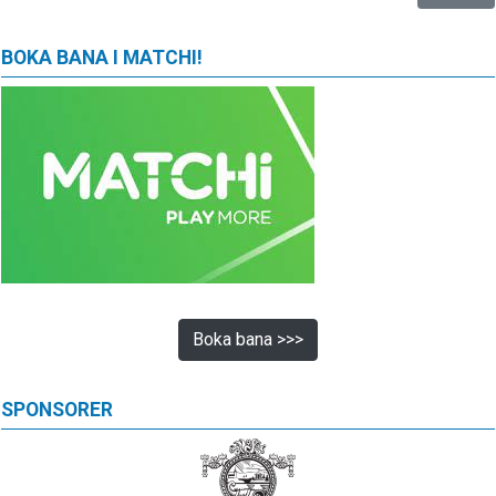
BOKA BANA I MATCHI!
Boka bana >>>
SPONSORER