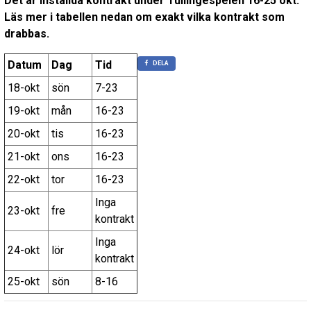
Det är inställda kontrakt under Tullingespelen 16-25 okt.
Läs mer i tabellen nedan om exakt vilka kontrakt som
drabbas.
Datum
Dag
Tid
DELA
18-okt
sön
7-23
19-okt
mån
16-23
20-okt
tis
16-23
21-okt
ons
16-23
22-okt
tor
16-23
Inga
23-okt
fre
kontrakt
Inga
24-okt
lör
kontrakt
25-okt
sön
8-16