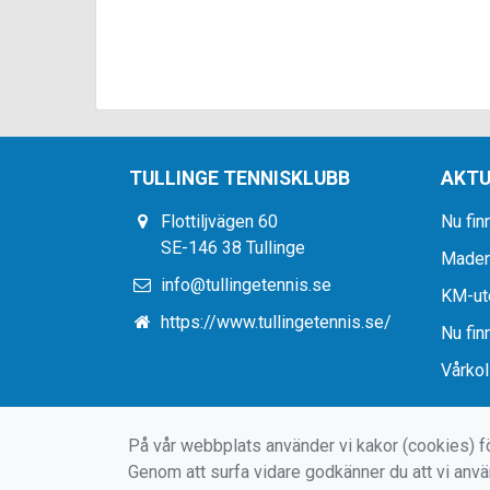
TULLINGE TENNISKLUBB
AKTU
Flottiljvägen 60
Nu finn
SE-146 38 Tullinge
Maden 
info@tullingetennis.se
KM-ute
https://www.tullingetennis.se/
Nu finn
Vårkoll
På vår webbplats använder vi kakor (cookies) fö
Genom att surfa vidare godkänner du att vi anv