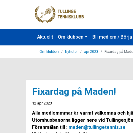
Aktuellt
Om klubben
Bli medlem / Börja
Om klubben
Nyheter
apr 2023
Fixardag på Made
Fixardag på Maden!
12 apr 2023
Alla medlemmmar är varmt välkomna och hjälpa
Utomhusbanorna ligger nere vid Tullingesjön
Föranmälan till :
maden@tullingetennis.se