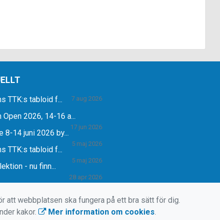
ELLT
s TTK:s tabloid f...
7 aug 2026
Open 2026, 14-16 a...
17 jun 2026
 8-14 juni 2026 by...
5 maj 2026
s TTK:s tabloid f...
5 maj 2026
ektion - nu finn...
28 apr 2026
r att webbplatsen ska fungera på ett bra sätt för dig.
änder kakor.
Mer information om cookies
.