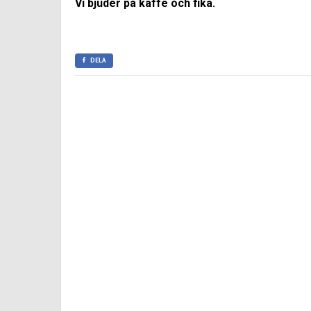
Vi bjuder på kaffe och fika.
DELA