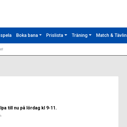
 spela
Boka bana
Prislista
Träning
Match & Tävli
n!
 till nu på lördag kl 9-11.
.