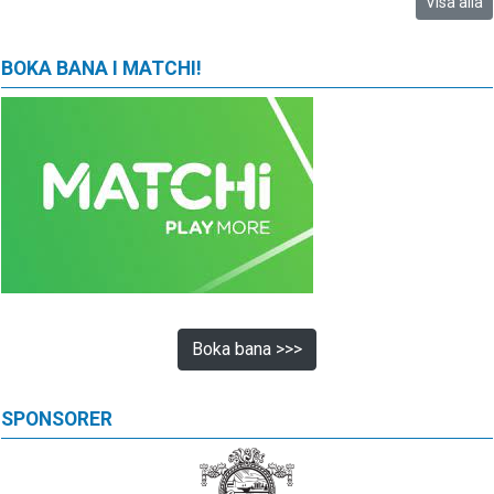
Visa alla
BOKA BANA I MATCHI!
Boka bana >>>
SPONSORER