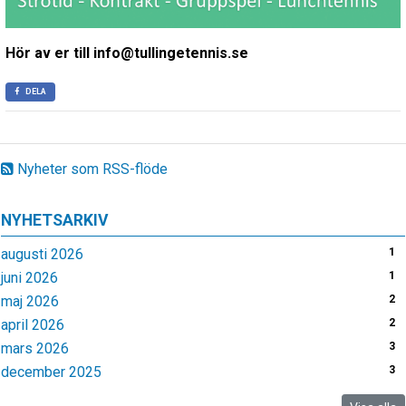
Hör av er till info@tullingetennis.se
DELA
Nyheter som RSS-flöde
NYHETSARKIV
augusti 2026
1
juni 2026
1
maj 2026
2
april 2026
2
mars 2026
3
december 2025
3